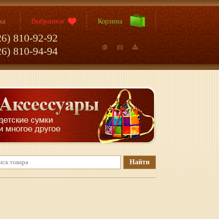
ка
Выбранное
Корзина
26) 810-92-92
26) 810-94-94
Найти