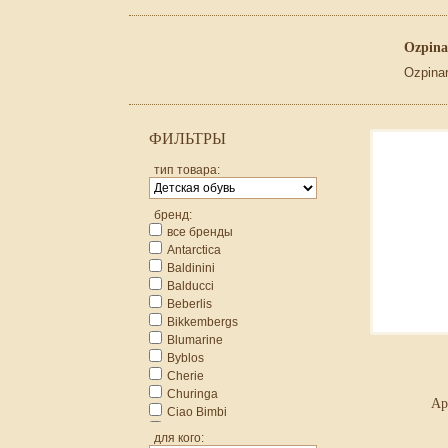
Ozpina
Ozpina
ФИЛЬТРЫ
тип товара:
бренд:
все бренды
Antarctica
Baldinini
Balducci
Beberlis
Bikkembergs
Blumarine
Byblos
Cherie
Churinga
Ар
Ciao Bimbi
Duna
для кого: