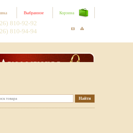
авка
Выбранное
Корзина
26) 810-92-92
26) 810-94-94
Найти